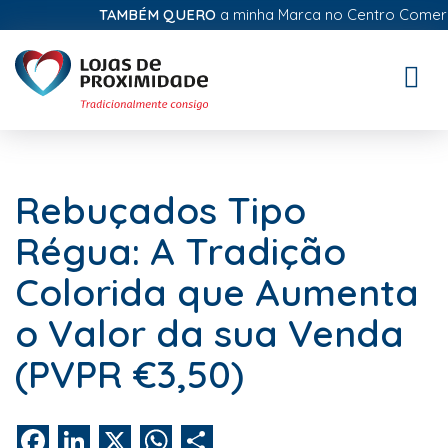
TAMBÉM QUERO
a minha Marca no Centro Comercial 
Toggle
naviga
Rebuçados Tipo
Régua: A Tradição
Colorida que Aumenta
o Valor da sua Venda
(PVPR €3,50)
Facebook
LinkedIn
X
WhatsApp
Share