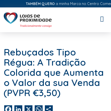
TAMBÉM QUERO
a minha Marca no Centro Comercial
Toggle
naviga
Rebuçados Tipo
Régua: A Tradição
Colorida que Aumenta
o Valor da sua Venda
(PVPR €3,50)
Facebook
LinkedIn
X
WhatsApp
Share