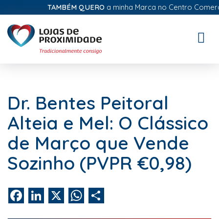
TAMBÉM QUERO
a minha Marca no Centro Comercial 
Toggle
naviga
Dr. Bentes Peitoral
Alteia e Mel: O Clássico
de Março que Vende
Sozinho (PVPR €0,98)
Facebook
LinkedIn
X
WhatsApp
Share