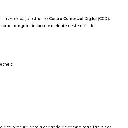
er as vendas já estão no
Centro Comercial Digital (CCD)
.
a uma margem de lucro excelente
neste mês de
echeio
e alta procura com a chegada do tempo mais frio e das