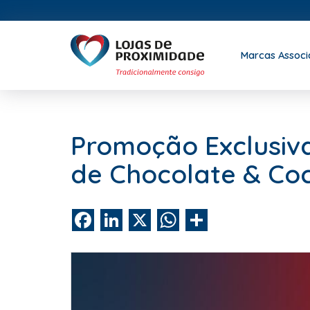
Marcas Assoc
Promoção Exclusiv
de Chocolate & Co
Facebook
LinkedIn
X
WhatsApp
Share