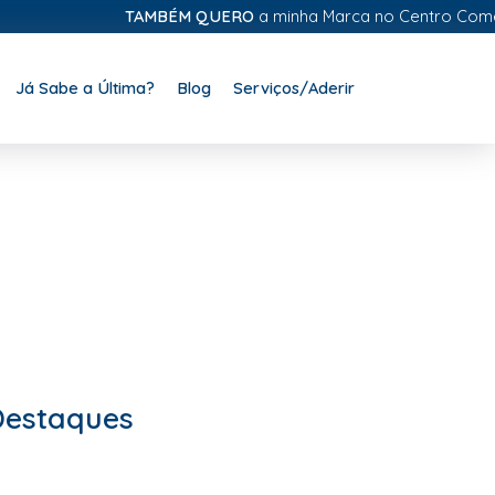
TAMBÉM QUERO
a minha Marca no Centro Comercial D
Já Sabe a Última?
Blog
Serviços/Aderir
Destaques