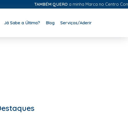
TAMBÉM QUERO
a minha Marca no Centro Comercial 
Já Sabe a Última?
Blog
Serviços/Aderir
Destaques