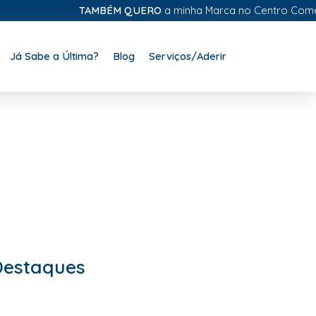
TAMBÉM QUERO
a minha Marca no Centro Comercial D
Já Sabe a Última?
Blog
Serviços/Aderir
Destaques