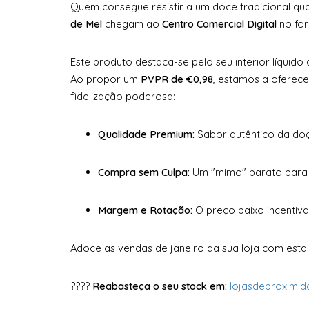
Quem consegue resistir a um doce tradicional qu
de Mel
chegam ao
Centro Comercial Digital
no for
Este produto destaca-se pelo seu interior líquid
Ao propor um
PVPR de €0,98
, estamos a oferec
fidelização poderosa:
Qualidade Premium:
Sabor autêntico da doç
Compra sem Culpa:
Um "mimo" barato para o
Margem e Rotação:
O preço baixo incentiva
Adoce as vendas de janeiro da sua loja com esta
????
Reabasteça o seu stock em:
lojasdeproximi