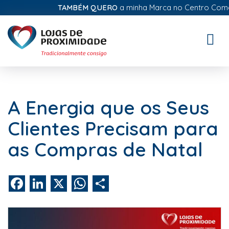
TAMBÉM QUERO
a minha Marca no Centro Comerci
Toggle
naviga
A Energia que os Seus
Clientes Precisam para
as Compras de Natal
Facebook
LinkedIn
X
WhatsApp
Share