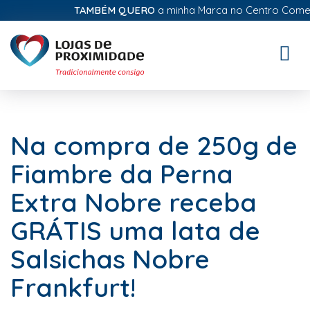
TAMBÉM QUERO
a minha Marca no Centro Comercial
Toggle
naviga
Na compra de 250g de
Fiambre da Perna
Extra Nobre receba
GRÁTIS uma lata de
Salsichas Nobre
Frankfurt!