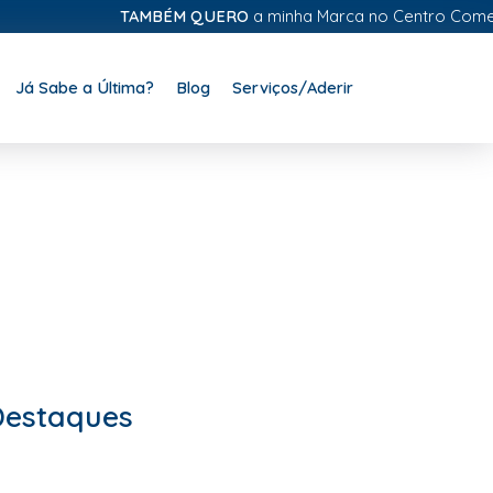
TAMBÉM QUERO
a minha Marca no Centro Comercial D
Já Sabe a Última?
Blog
Serviços/Aderir
Destaques