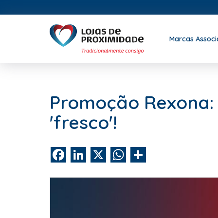
Marcas Assoc
Promoção Rexona: 
'fresco'!
Facebook
LinkedIn
X
WhatsApp
Share