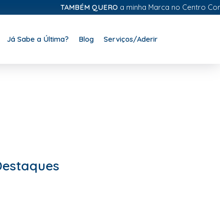
TAMBÉM QUERO
a minha Marca no Centro Comercial 
Já Sabe a Última?
Blog
Serviços/Aderir
Destaques