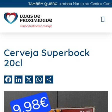
TAMBÉM QUERO
a minha Marca no Centro Comerci
Toggle
naviga
Cerveja Superbock
20cl
Facebook
LinkedIn
X
WhatsApp
Share