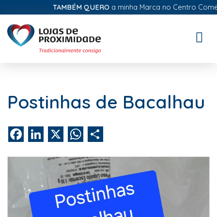
TAMBÉM QUERO
a minha Marca no Centro Comercial
Toggle
naviga
Postinhas de Bacalhau
Facebook
LinkedIn
X
WhatsApp
Share