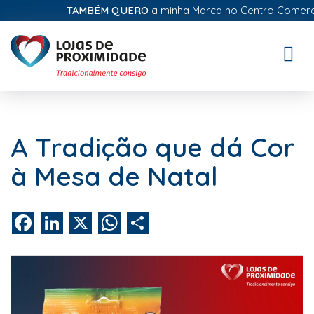
TAMBÉM QUERO
a minha Marca no Centro Comercial 
Toggle
naviga
A Tradição que dá Cor
à Mesa de Natal
Facebook
LinkedIn
X
WhatsApp
Share