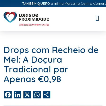
TAMBÉM QUERO
a minha Marca no Centro Comercial 
Toggle
naviga
Drops com Recheio de
Mel: A Doçura
Tradicional por
Apenas €0,98
Facebook
LinkedIn
X
WhatsApp
Share