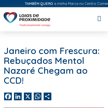
TAMBÉM QUERO
a minha Marca no Centro Comercial
Toggle
naviga
Janeiro com Frescura:
Rebuçados Mentol
Nazaré Chegam ao
CCD!
Facebook
LinkedIn
X
WhatsApp
Share