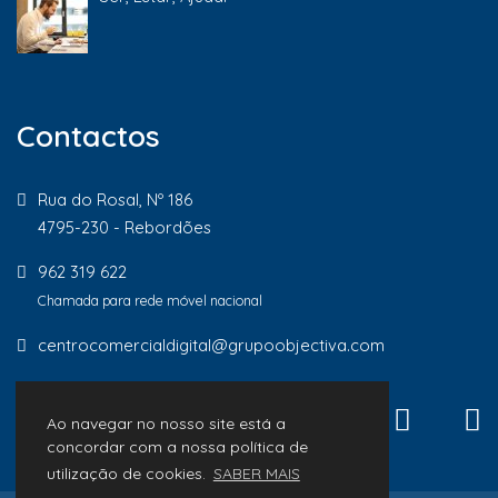
Contactos
Rua do Rosal, Nº 186
4795-230 - Rebordões
962 319 622
Chamada para rede móvel nacional
centrocomercialdigital@grupoobjectiva.com
Ao navegar no nosso site está a
concordar com a nossa política de
utilização de cookies.
SABER MAIS