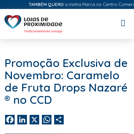
TAMBÉM QUERO
a minha Marca no Centro Comercial 
Toggle
naviga
Promoção Exclusiva de
Novembro: Caramelo
de Fruta Drops Nazaré
® no CCD
Facebook
LinkedIn
X
WhatsApp
Share