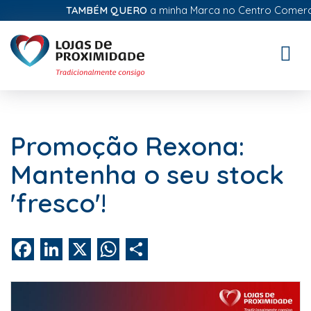
TAMBÉM QUERO
a minha Marca no Centro Comercial 
Toggle
naviga
Promoção Rexona:
Mantenha o seu stock
'fresco'!
Facebook
LinkedIn
X
WhatsApp
Share