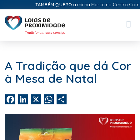
TAMBÉM QUERO
a minha Marca no Centro Comerci
Toggle
naviga
A Tradição que dá Cor
à Mesa de Natal
Facebook
LinkedIn
X
WhatsApp
Share