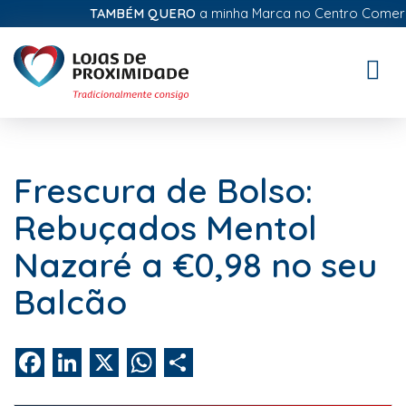
TAMBÉM QUERO
a minha Marca no Centro Comercial 
Toggle
naviga
Frescura de Bolso:
Rebuçados Mentol
Nazaré a €0,98 no seu
Balcão
Facebook
LinkedIn
X
WhatsApp
Share