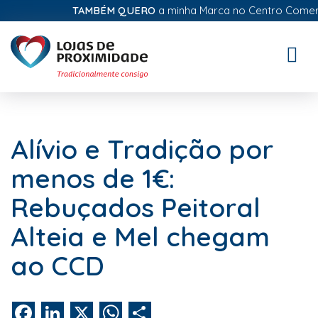
TAMBÉM QUERO
a minha Marca no Centro Comercial
Toggle
naviga
Alívio e Tradição por
menos de 1€:
Rebuçados Peitoral
Alteia e Mel chegam
ao CCD
Facebook
LinkedIn
X
WhatsApp
Share