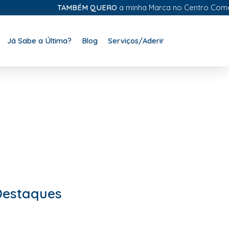
TAMBÉM QUERO
a minha Marca no Centro Comercial Di
Já Sabe a Última?
Blog
Serviços/Aderir
Destaques