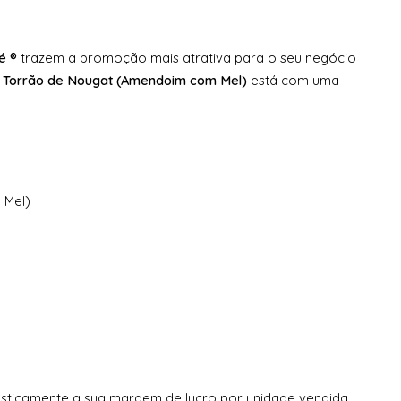
é ®
trazem a promoção mais atrativa para o seu negócio
l
Torrão de Nougat (Amendoim com Mel)
está com uma
 Mel)
sticamente a sua margem de lucro por unidade vendida.