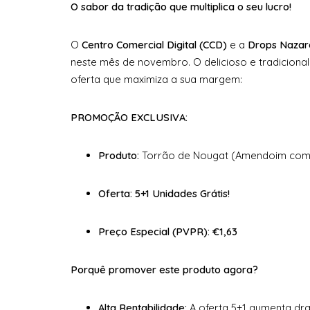
O sabor da tradição que multiplica o seu lucro!
O
Centro Comercial Digital (CCD)
e a
Drops Nazar
neste mês de novembro. O delicioso e tradiciona
oferta que maximiza a sua margem:
PROMOÇÃO EXCLUSIVA:
Produto:
Torrão de Nougat (Amendoim com
Oferta:
5+1 Unidades Grátis!
Preço Especial (PVPR):
€1,63
Porquê promover este produto agora?
Alta Rentabilidade:
A oferta 5+1 aumenta dra