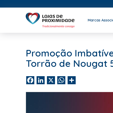
Marcas Assoc
Promoção Imbatíve
Torrão de Nougat 5
Facebook
LinkedIn
X
WhatsApp
Share