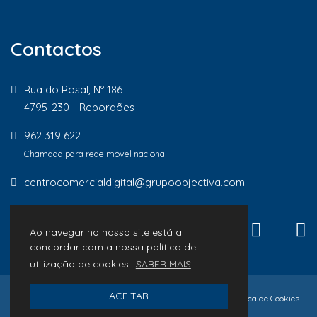
Contactos
Rua do Rosal, Nº 186
4795-230 - Rebordões
962 319 622
Chamada para rede móvel nacional
centrocomercialdigital@grupoobjectiva.com
Ao navegar no nosso site está a
concordar com a nossa política de
utilização de cookies.
SABER MAIS
ACEITAR
© 2026 Lojas de Proximidade
Política de Privacidade
Política de Cookies
Livro de Reclamações
desenvolvido por
Macro Makers