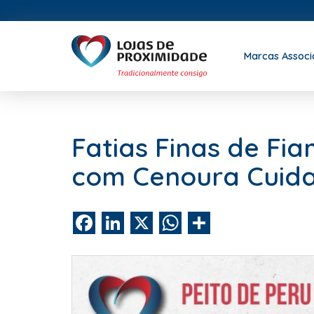
Marcas Assoc
Fatias Finas de Fi
com Cenoura Cuida
Facebook
LinkedIn
X
WhatsApp
Share