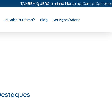
TAMBÉM QUERO
a minha Marca no Centro Comercial Digit
Já Sabe a Última?
Blog
Serviços/Aderir
Destaques