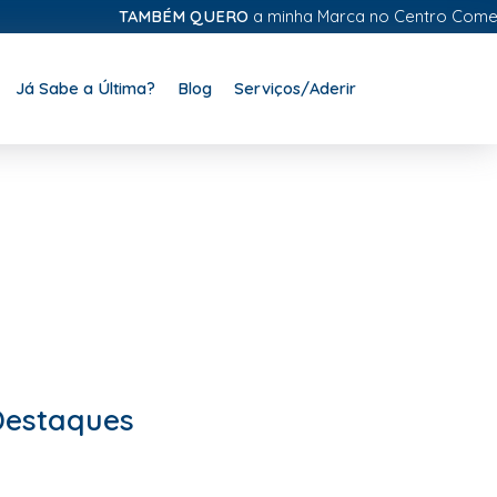
TAMBÉM QUERO
a minha Marca no Centro Comercial D
Já Sabe a Última?
Blog
Serviços/Aderir
Destaques