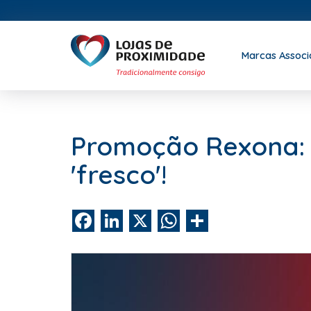
Marcas Assoc
Promoção Rexona: 
'fresco'!
Facebook
LinkedIn
X
WhatsApp
Share