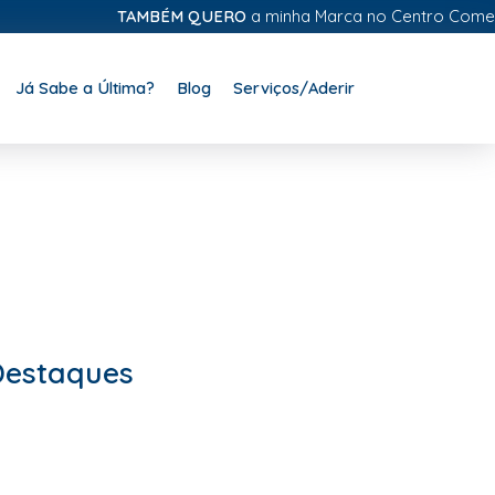
TAMBÉM QUERO
a minha Marca no Centro Comercial 
Já Sabe a Última?
Blog
Serviços/Aderir
Destaques