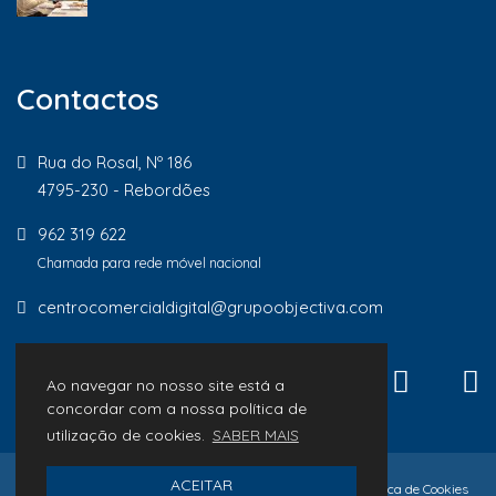
Contactos
Rua do Rosal, Nº 186
4795-230 - Rebordões
962 319 622
Chamada para rede móvel nacional
centrocomercialdigital@grupoobjectiva.com
Ao navegar no nosso site está a
concordar com a nossa política de
utilização de cookies.
SABER MAIS
ACEITAR
© 2026 Lojas de Proximidade
Política de Privacidade
Política de Cookies