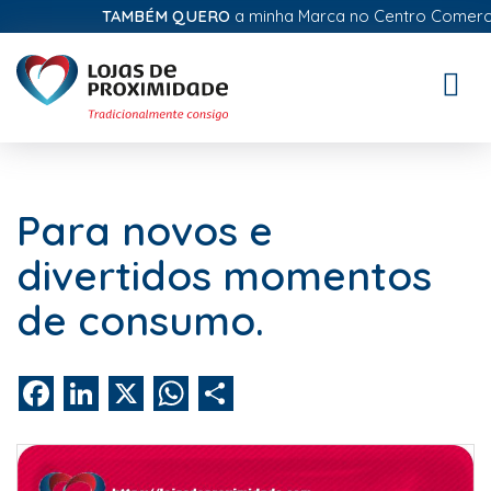
TAMBÉM QUERO
a minha Marca no Centro Comercial Di
Toggle
naviga
Para novos e
divertidos momentos
de consumo.
Facebook
LinkedIn
X
WhatsApp
Share