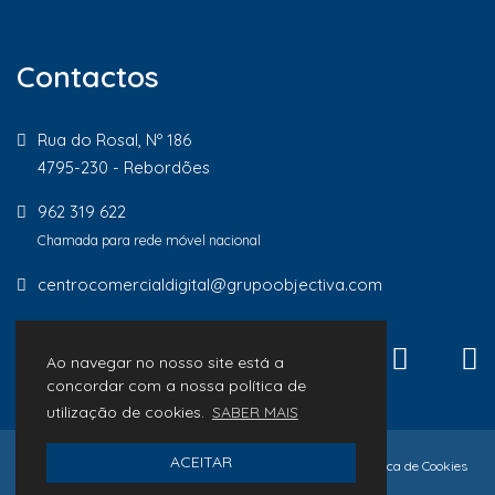
Contactos
Rua do Rosal, Nº 186
4795-230 - Rebordões
962 319 622
Chamada para rede móvel nacional
centrocomercialdigital@grupoobjectiva.com
Ao navegar no nosso site está a
concordar com a nossa política de
utilização de cookies.
SABER MAIS
ACEITAR
© 2026 Lojas de Proximidade
Política de Privacidade
Política de Cookies
Livro de Reclamações
desenvolvido por
Macro Makers