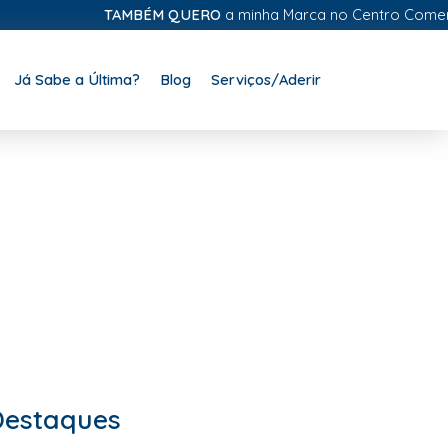
TAMBÉM QUERO
a minha Marca no Centro Comercial Di
Já Sabe a Última?
Blog
Serviços/Aderir
Destaques