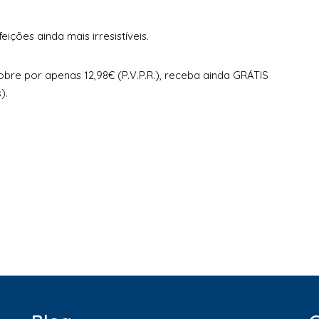
eições ainda mais irresistíveis.
re por apenas 12,98€ (P.V.P.R.), receba ainda GRÁTIS
).