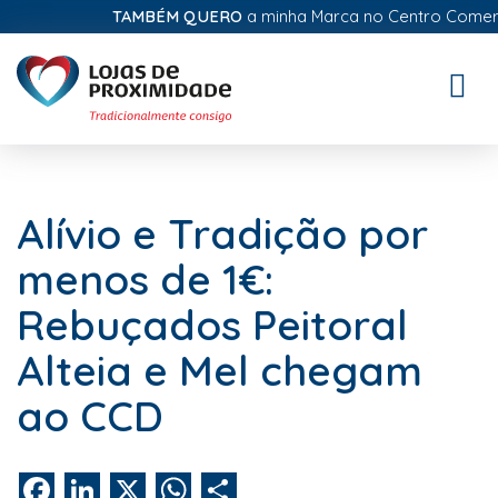
TAMBÉM QUERO
a minha Marca no Centro Comercial
Toggle
naviga
Alívio e Tradição por
menos de 1€:
Rebuçados Peitoral
Alteia e Mel chegam
ao CCD
Facebook
LinkedIn
X
WhatsApp
Share