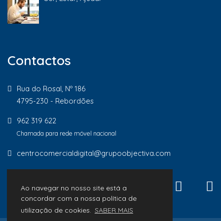
Contactos
Rua do Rosal, Nº 186
4795-230 - Rebordões
962 319 622
Chamada para rede móvel nacional
centrocomercialdigital@grupoobjectiva.com
Ao navegar no nosso site está a
concordar com a nossa política de
utilização de cookies.
SABER MAIS