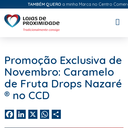
TAMBÉM QUERO
a minha Marca no Centro Comercial 
Toggle
naviga
Promoção Exclusiva de
Novembro: Caramelo
de Fruta Drops Nazaré
® no CCD
Facebook
LinkedIn
X
WhatsApp
Share