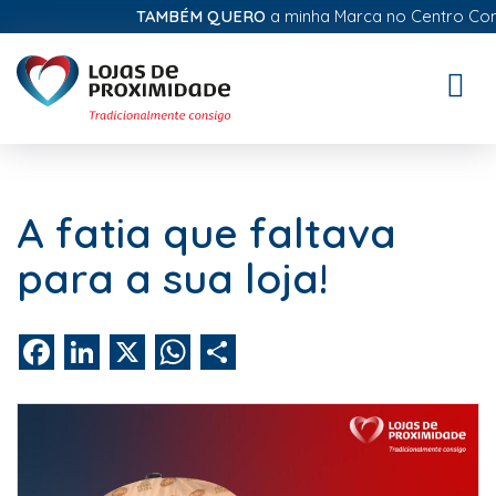
TAMBÉM QUERO
a minha Marca no Centro Comerc
Toggle
naviga
A fatia que faltava
para a sua loja!
Facebook
LinkedIn
X
WhatsApp
Share