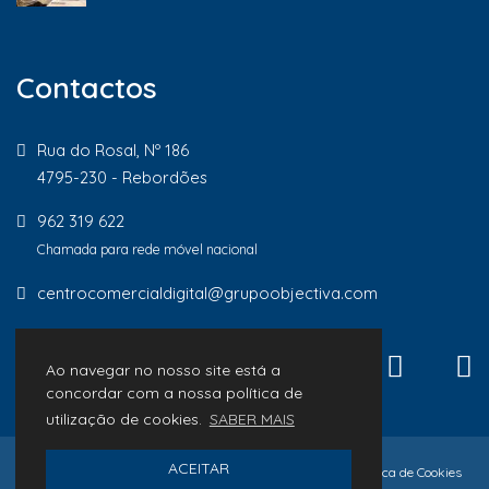
Contactos
Rua do Rosal, Nº 186
4795-230 - Rebordões
962 319 622
Chamada para rede móvel nacional
centrocomercialdigital@grupoobjectiva.com
Ao navegar no nosso site está a
concordar com a nossa política de
utilização de cookies.
SABER MAIS
ACEITAR
© 2026 Lojas de Proximidade
Política de Privacidade
Política de Cookies