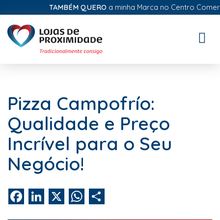
TAMBÉM QUERO
a minha Marca no Centro Comercial
Toggle
naviga
Pizza Campofrío:
Qualidade e Preço
Incrível para o Seu
Negócio!
Facebook
LinkedIn
X
WhatsApp
Share