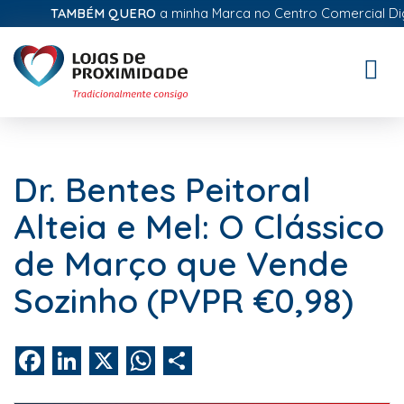
TAMBÉM QUERO
a minha Marca no Centro Comercial Digita
Toggle
naviga
Dr. Bentes Peitoral
Alteia e Mel: O Clássico
de Março que Vende
Sozinho (PVPR €0,98)
Facebook
LinkedIn
X
WhatsApp
Share