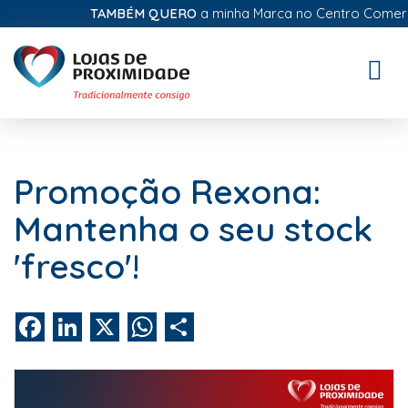
TAMBÉM QUERO
a minha Marca no Centro Comercial
Toggle
naviga
Promoção Rexona:
Mantenha o seu stock
'fresco'!
Facebook
LinkedIn
X
WhatsApp
Share