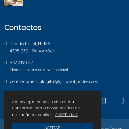
Contactos
Rua do Rosal, Nº 186
4795-230 - Rebordões
962 319 622
Chamada para rede móvel nacional
centrocomercialdigital@grupoobjectiva.com
Ao navegar no nosso site está a
concordar com a nossa política de
utilização de cookies.
SABER MAIS
ACEITAR
© 2026 Lojas de Proximidade
Política de Privacidade
Política de Cookies