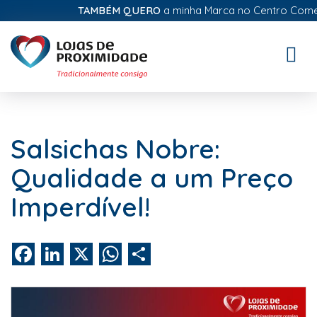
TAMBÉM QUERO
a minha Marca no Centro Comercia
Toggle
naviga
Salsichas Nobre:
Qualidade a um Preço
Imperdível!
Facebook
LinkedIn
X
WhatsApp
Share