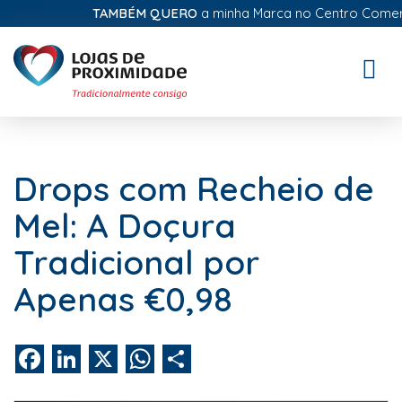
TAMBÉM QUERO
a minha Marca no Centro Comercial
Toggle
naviga
Drops com Recheio de
Mel: A Doçura
Tradicional por
Apenas €0,98
Facebook
LinkedIn
X
WhatsApp
Share