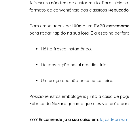
A frescura não tem de custar muito. Para iniciar 
formato de conveniência dos clássicos
Rebuçados
Com embalagens de
100g
e um
PVPR extremamen
para rodar rápido na sua loja. É a escolha perfeit
Hálito fresco instantâneo.
Desobstrução nasal nos dias frios.
Um preço que não pesa na carteira.
Posicione estas embalagens junto à caixa de pag
Fábrica da Nazaré garante que eles voltarão par
????
Encomende já a sua caixa em:
lojasdeproxi