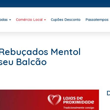
iadas
Comércio Local
Cupões Desconto
Passatempos
: Rebuçados Mentol
seu Balcão