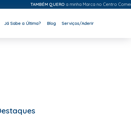
TAMBÉM QUERO
a minha Marca no Centro Comercial Di
Já Sabe a Última?
Blog
Serviços/Aderir
Destaques