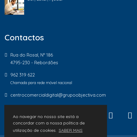
Contactos
Rua do Rosal, Nº 186
4795-230 - Rebordões
962 319 622
Chamada para rede móvel nacional
centrocomercialdigital@grupoobjectiva.com
Ao navegar no nosso site está a
concordar com a nossa política de
utilização de cookies.
SABER MAIS