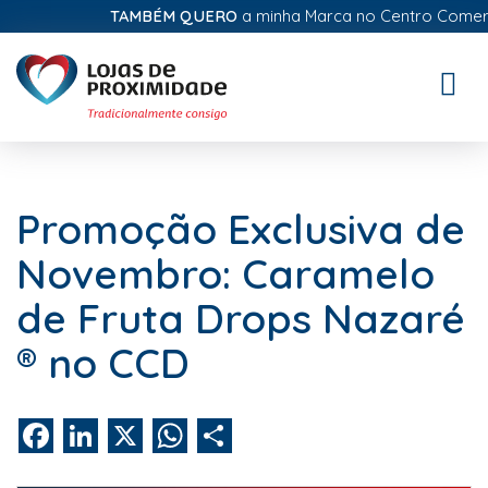
TAMBÉM QUERO
a minha Marca no Centro Comercial
Toggle
naviga
Promoção Exclusiva de
Novembro: Caramelo
de Fruta Drops Nazaré
® no CCD
Facebook
LinkedIn
X
WhatsApp
Share