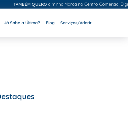
TAMBÉM QUERO
a minha Marca no Centro Comercial Digital
Já Sabe a Última?
Blog
Serviços/Aderir
Destaques