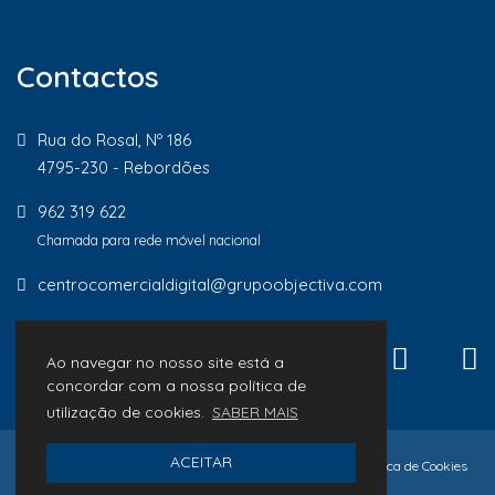
Contactos
Rua do Rosal, Nº 186
4795-230 - Rebordões
962 319 622
Chamada para rede móvel nacional
centrocomercialdigital@grupoobjectiva.com
Ao navegar no nosso site está a
concordar com a nossa política de
utilização de cookies.
SABER MAIS
ACEITAR
© 2026 Lojas de Proximidade
Política de Privacidade
Política de Cookies
Livro de Reclamações
desenvolvido por
Macro Makers