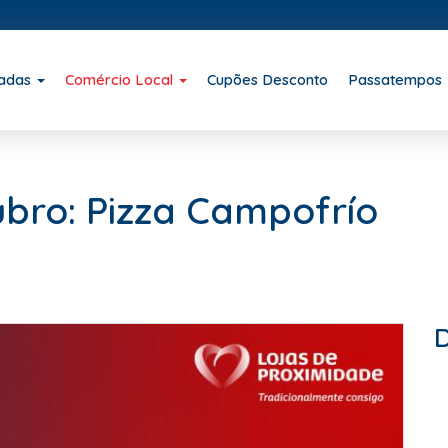
iadas
Comércio Local
Cupões Desconto
Passatempos
ro: Pizza Campofrío