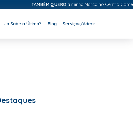
TAMBÉM QUERO
a minha Marca no Centro Comercial D
Já Sabe a Última?
Blog
Serviços/Aderir
Destaques