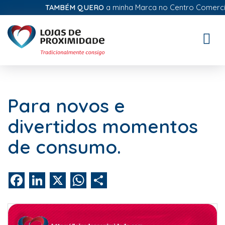
TAMBÉM QUERO
a minha Marca no Centro Comercial Di
Toggle
naviga
Para novos e
divertidos momentos
de consumo.
Facebook
LinkedIn
X
WhatsApp
Share