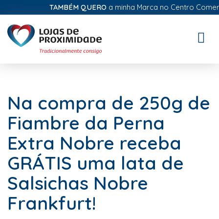
TAMBÉM QUERO
a minha Marca no Centro Comercial
Toggle
naviga
Na compra de 250g de
Fiambre da Perna
Extra Nobre receba
GRÁTIS uma lata de
Salsichas Nobre
Frankfurt!