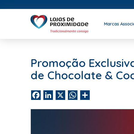
Marcas Assoc
Promoção Exclusiv
de Chocolate & Co
Facebook
LinkedIn
X
WhatsApp
Share