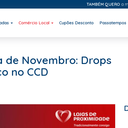
TAMBÉM QUERO
a minha M
iadas
Comércio Local
Cupões Desconto
Passatempos
a de Novembro: Drops
co no CCD