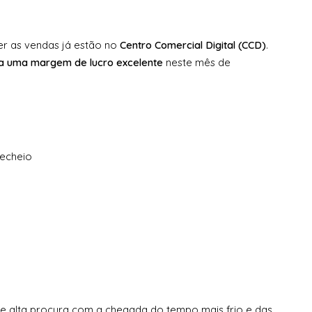
er as vendas já estão no
Centro Comercial Digital (CCD)
.
a uma margem de lucro excelente
neste mês de
echeio
e alta procura com a chegada do tempo mais frio e das