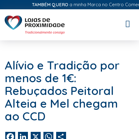
TAMBÉM QUERO
a minha Marca no Centro Comercial
Toggle
naviga
Alívio e Tradição por
menos de 1€:
Rebuçados Peitoral
Alteia e Mel chegam
ao CCD
Facebook
LinkedIn
X
WhatsApp
Share