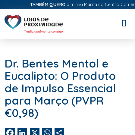
TAMBÉM QUERO
a minha Marca no Centro Comercial 
Toggle
naviga
Dr. Bentes Mentol e
Eucalipto: O Produto
de Impulso Essencial
para Março (PVPR
€0,98)
Facebook
LinkedIn
X
WhatsApp
Share