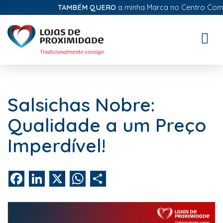
TAMBÉM QUERO
a minha Marca no Centro Comerci
Toggle
naviga
Salsichas Nobre:
Qualidade a um Preço
Imperdível!
Facebook
LinkedIn
X
WhatsApp
Share