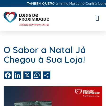
TAMBÉM QUERO
a minha Marca no Centro Comerci
Toggle
naviga
O Sabor a Natal Já
Chegou à Sua Loja!
Facebook
LinkedIn
X
WhatsApp
Share