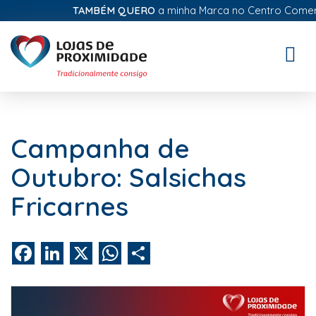
TAMBÉM QUERO
a minha Marca no Centro Comercial
Toggle
naviga
Campanha de
Outubro: Salsichas
Fricarnes
Facebook
LinkedIn
X
WhatsApp
Share