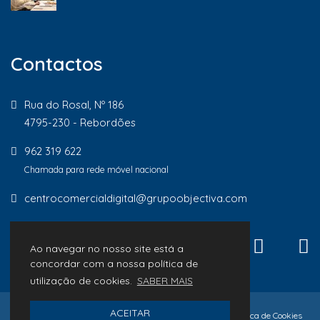
Contactos
Rua do Rosal, Nº 186
4795-230 - Rebordões
962 319 622
Chamada para rede móvel nacional
centrocomercialdigital@grupoobjectiva.com
Ao navegar no nosso site está a
concordar com a nossa política de
utilização de cookies.
SABER MAIS
ACEITAR
© 2026 Lojas de Proximidade
Política de Privacidade
Política de Cookies